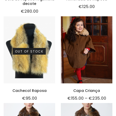
decote
€
125.00
€
280.00
OUT OF STOCK
Cachecol Raposa
Capa Criança
€
95.00
€
155.00
–
€
235.00