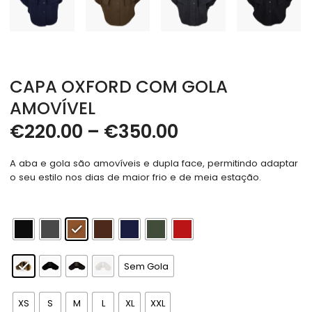
CAPA OXFORD COM GOLA
AMOVÍVEL
€
220.00
–
€
350.00
A aba e gola são amovíveis e dupla face, permitindo adaptar
o seu estilo nos dias de maior frio e de meia estação.
Sem Gola
XS
S
M
L
XL
XXL